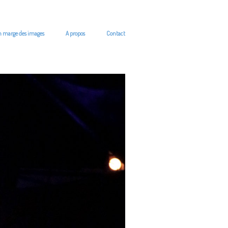
n marge des images
A propos
Contact