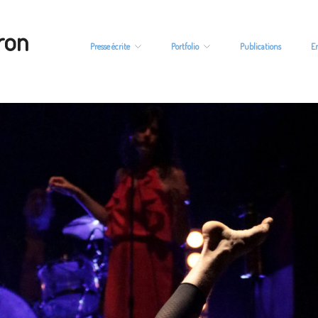
ron
Presse écrite
Portfolio
Publications
E