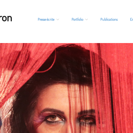
ron
Presse écrite
Portfolio
Publications
E