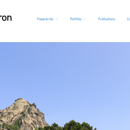
ron
Presse écrite
Portfolio
Publications
E