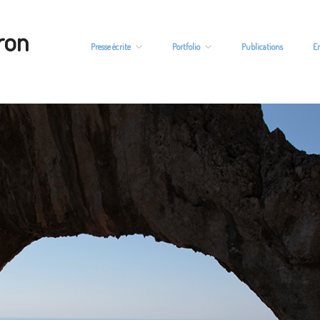
ron
Presse écrite
Portfolio
Publications
E