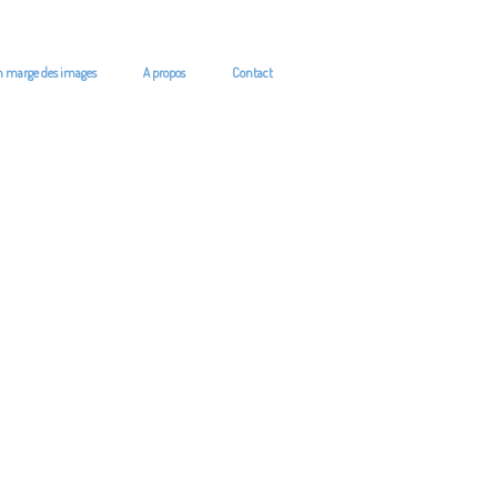
n marge des images
A propos
Contact