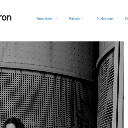
ron
Presse écrite
Portfolio
Publications
E