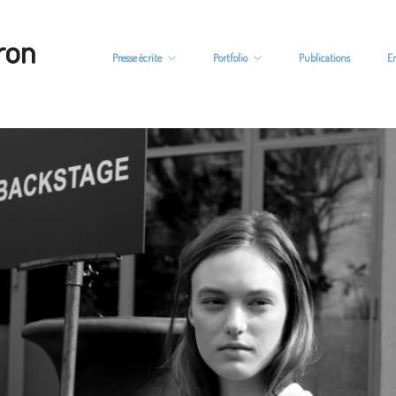
ron
Presse écrite
Portfolio
Publications
E