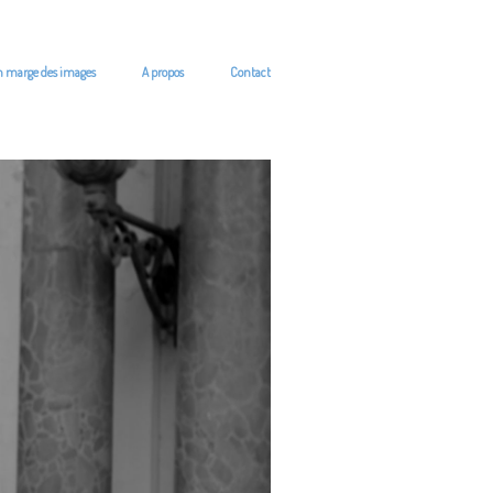
n marge des images
A propos
Contact