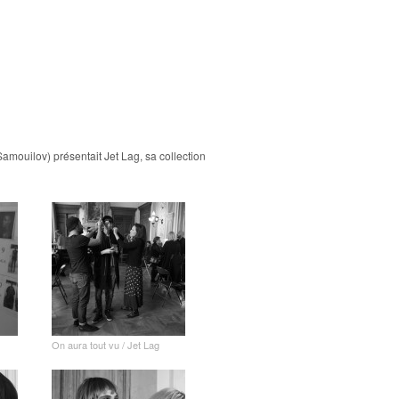
amouilov) présentait Jet Lag, sa collection
On aura tout vu / Jet Lag