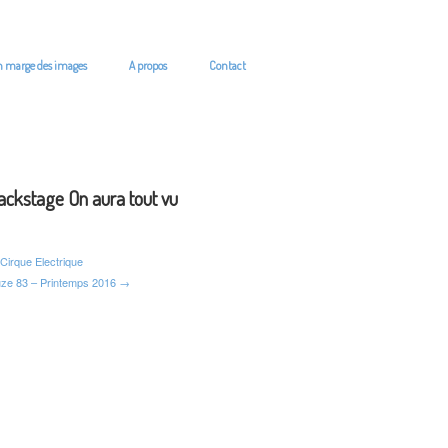
n marge des images
A propos
Contact
ackstage On aura tout vu
Cirque Electrique
ze 83 – Printemps 2016 →