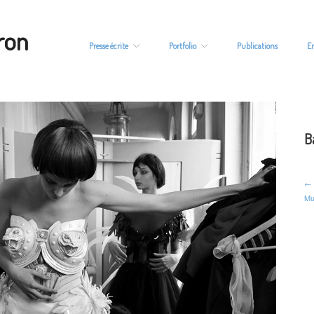
ron
Presse écrite
Portfolio
Publications
E
B
← 
Mu