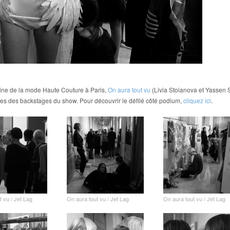
aine de la mode Haute Couture à Paris,
On aura tout vu
(Livia Stoianova et Yassen S
es des backstages du show. Pour découvrir le défilé côté podium,
cliquez ici
.
t vu / Jet Lag
On aura tout vu / Jet Lag
On aura tout vu / Jet Lag