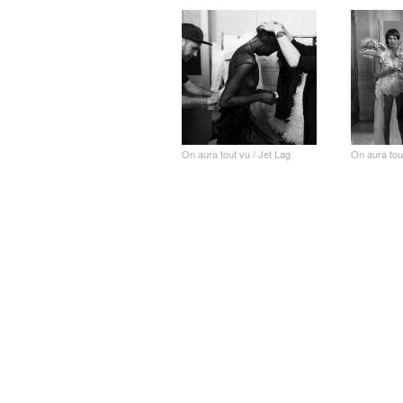
On aura tout vu / Jet Lag
On aura tou