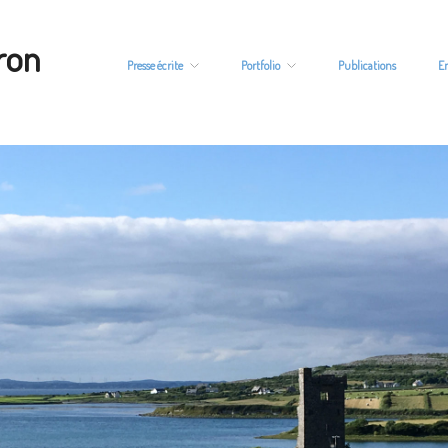
ron
Presse écrite
Portfolio
Publications
E