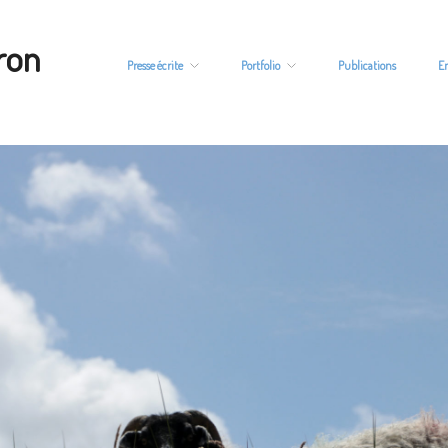
ron
Presse écrite
Portfolio
Publications
E