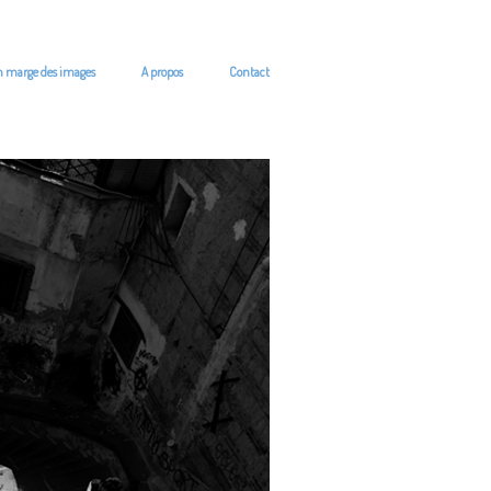
n marge des images
A propos
Contact