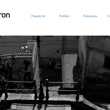
ron
Presse écrite
Portfolio
Publications
E