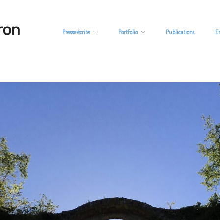
ron
Presse écrite
Portfolio
Publications
E