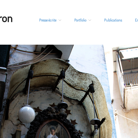
ron
Presse écrite
Portfolio
Publications
E