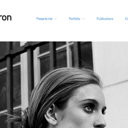
ron
Presse écrite
Portfolio
Publications
E