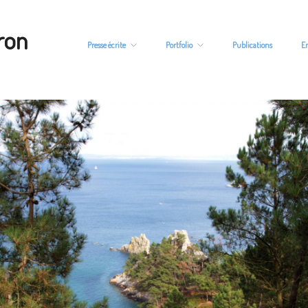
ron
Presse écrite
Portfolio
Publications
E