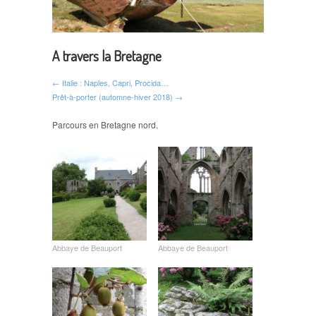
A travers la Bretagne
← Italie : Naples, Capri, Procida…
Prêt-à-porter (automne-hiver 2018) →
Parcours en Bretagne nord.
Abbaye de Beauport
Abbaye de Beauport