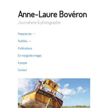
Anne-Laure Bovéron
Journalisme & photographie
Presse écrite
Portfolio
Publications
En marge des images
A propos
Contact