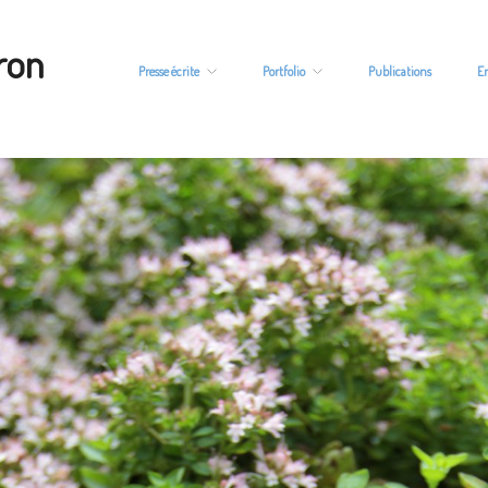
ron
Presse écrite
Portfolio
Publications
E