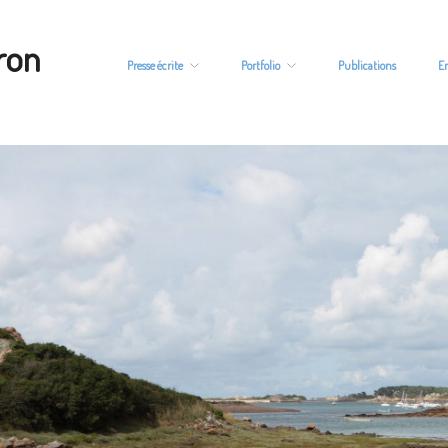
ron
Presse écrite
Portfolio
Publications
E