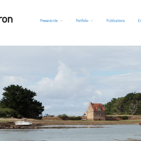
ron
Presse écrite
Portfolio
Publications
E