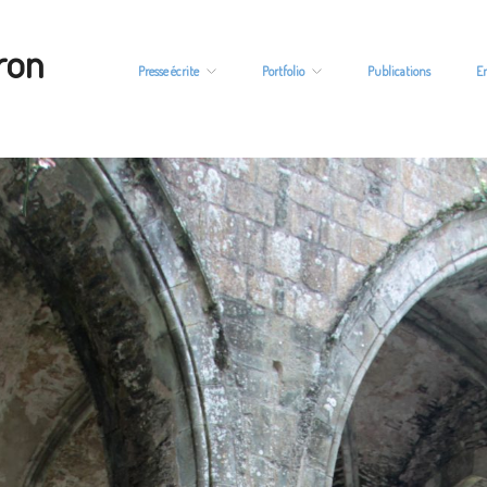
ron
Presse écrite
Portfolio
Publications
E