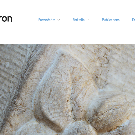
ron
Presse écrite
Portfolio
Publications
E