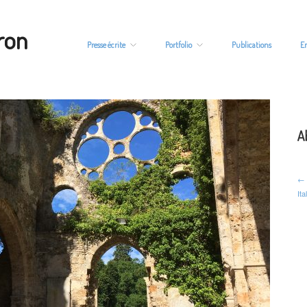
ron
Presse écrite
Portfolio
Publications
E
A
← 
It