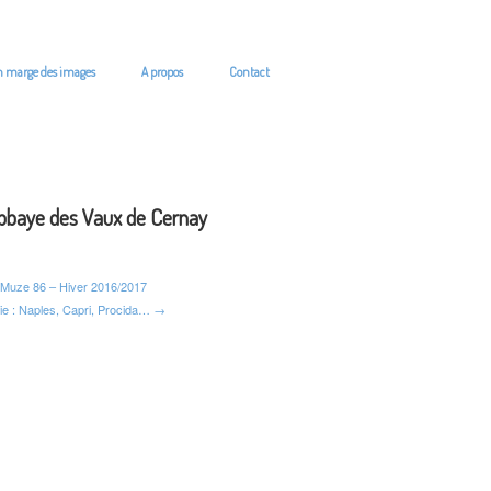
n marge des images
A propos
Contact
bbaye des Vaux de Cernay
Muze 86 – Hiver 2016/2017
alie : Naples, Capri, Procida… →