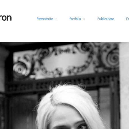
ron
Presse écrite
Portfolio
Publications
E